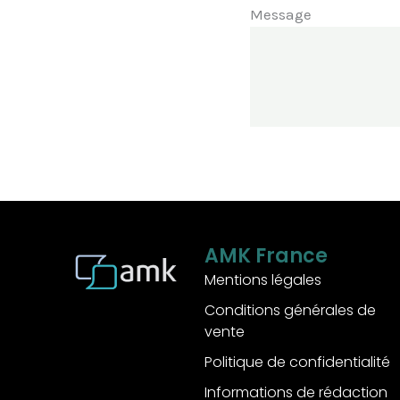
Message
A
l
t
AMK France
e
Mentions légales
r
Conditions générales de
n
vente
a
Politique de confidentialité
t
i
Informations de rédaction