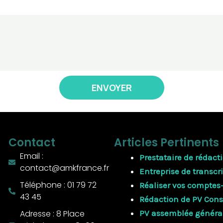
ENVOYER
Contact
Articles Pertinents
Email :
Prestataire de rédact
contact@amkfrance.fr
Entreprise de transcr
Téléphone : 01 79 72
Réaliser vos comptes
43 45
Rédaction de PV Cons
Adresse : 8 Place
PV assemblée généra