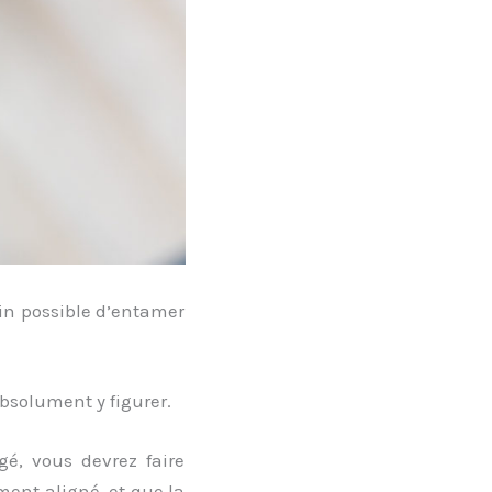
fin possible d’entamer
absolument y figurer.
gé, vous devrez faire
ment aligné, et que la