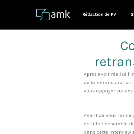
Aller
au
Rédaction de PV
S
contenu
C
retran
Après avoir réalisé l’
de la retranscription.
vous appuyer sur ces
Avant de vous lancer,
en tête l’ensemble d
dans cette interview 